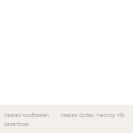
Creaties! Hoofdstellen.
Creaties! Cordeo /neckrop
Info
Gastenboek