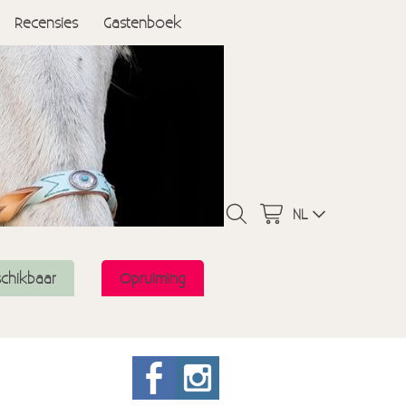
Recensies
Gastenboek
NL
schikbaar
Opruiming